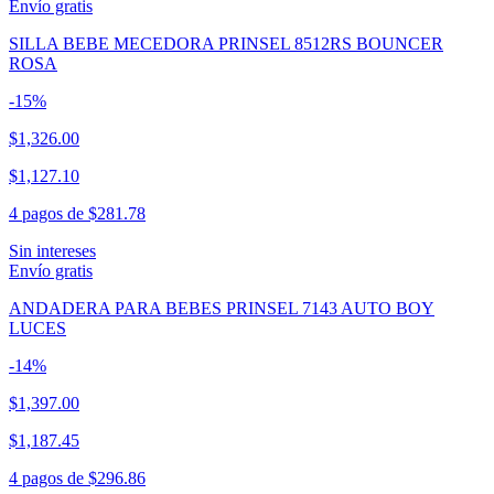
Envío gratis
SILLA BEBE MECEDORA PRINSEL 8512RS BOUNCER
ROSA
-
15
%
$1,326.00
$1,127.10
4 pagos de
$281.78
Sin intereses
Envío gratis
ANDADERA PARA BEBES PRINSEL 7143 AUTO BOY
LUCES
-
14
%
$1,397.00
$1,187.45
4 pagos de
$296.86