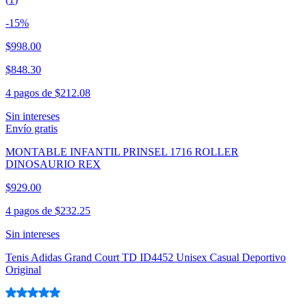
-
15
%
$998.00
$848.30
4 pagos de
$212.08
Sin intereses
Envío gratis
MONTABLE INFANTIL PRINSEL 1716 ROLLER
DINOSAURIO REX
$929.00
4 pagos de
$232.25
Sin intereses
Tenis Adidas Grand Court TD ID4452 Unisex Casual Deportivo
Original