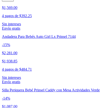
$1,569.00
4 pagos de
$392.25
Sin intereses
Envío gratis
Andadera Para Bebés Auto Girl Lx Prinsel 7144
-
15
%
$2,281.00
$1,938.85
4 pagos de
$484.71
Sin intereses
Envío gratis
Silla Periquera Bebé Prinsel Caddy con Mesa Actividades Verde
-
14
%
$1,087.00