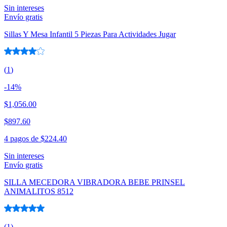
Sin intereses
Envío gratis
Sillas Y Mesa Infantil 5 Piezas Para Actividades Jugar
(
1
)
-
14
%
$1,056.00
$897.60
4 pagos de
$224.40
Sin intereses
Envío gratis
SILLA MECEDORA VIBRADORA BEBE PRINSEL
ANIMALITOS 8512
(
1
)