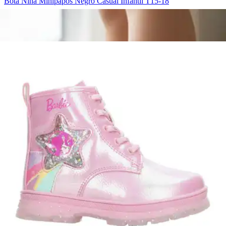
Bota Niña Minipapos Negro Casual Infantil T15-18
$749.00
4 pagos de
$187.25
Sin intereses
Bota Coqueta Café Niña Casual Infantil T15-21
$1,639.00
4 pagos de
$409.75
Sin intereses
Tenis Niño Puma Caven 2.0 Blanco Casual Infantil T22-25
$679.00
4 pagos de
$169.75
Sin intereses
Bota Yuyin Niña Casual Negro Infantil T22-26
$679.00