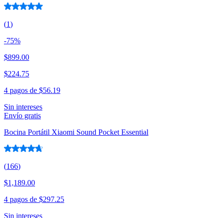
(
1
)
-
75
%
$899.00
$224.75
4 pagos de
$56.19
Sin intereses
Envío gratis
Bocina Portátil Xiaomi Sound Pocket Essential
(
166
)
$1,189.00
4 pagos de
$297.25
Sin intereses