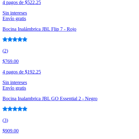
4 pagos de
$522.25
Sin intereses
Envío gratis
Bocina Inalámbrica JBL Flip 7 - Rojo
(
2
)
$769.00
4 pagos de
$192.25
Sin intereses
Envío gratis
Bocina Inalambrica JBL GO Essential 2 - Negro
(
3
)
$909.00