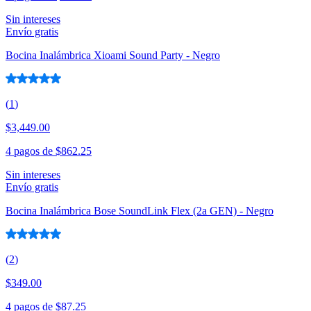
Sin intereses
Envío gratis
Bocina Inalámbrica Xioami Sound Party - Negro
(
1
)
$3,449.00
4 pagos de
$862.25
Sin intereses
Envío gratis
Bocina Inalámbrica Bose SoundLink Flex (2a GEN) - Negro
(
2
)
$349.00
4 pagos de
$87.25