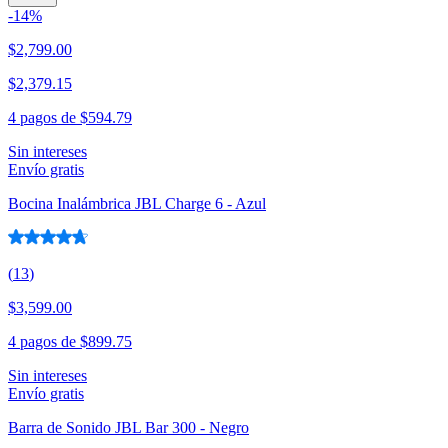
-
14
%
$2,799.00
$2,379.15
4 pagos de
$594.79
Sin intereses
Envío gratis
Bocina Inalámbrica JBL Charge 6 - Azul
(
13
)
$3,599.00
4 pagos de
$899.75
Sin intereses
Envío gratis
Barra de Sonido JBL Bar 300 - Negro