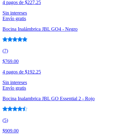
4 pagos de
$227.25
Sin intereses
Envío gratis
Bocina Inalámbrica JBL GO4 - Negro
(
7
)
$769.00
4 pagos de
$192.25
Sin intereses
Envío gratis
Bocina Inalambrica JBL GO Essential 2 - Rojo
(
5
)
$909.00