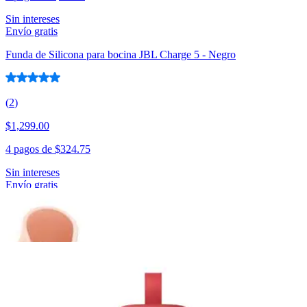
Sin intereses
Envío gratis
Funda de Silicona para bocina JBL Charge 5 - Negro
(
2
)
$1,299.00
4 pagos de
$324.75
Sin intereses
Envío gratis
Bocina Inalambrica LG XBoom Go P2 (2 pzs) - Negro
$4,399.00
4 pagos de
$1,099.75
Sin intereses
Envío gratis