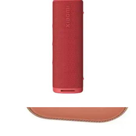
Bocina Inalámbrica Audio Pro Addon C3 - Negro
$2,999.00
4 pagos de
$749.75
Sin intereses
Envío gratis
Bocina Inalambrica Beats Pill - Champagne
$1,029.00
4 pagos de
$257.25
Sin intereses
Envío gratis
Barra de Sonido Xiaomi Soundbar 2.0 - Negro
(
1
)
$2,089.00