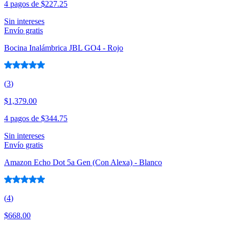
4 pagos de
$227.25
Sin intereses
Envío gratis
Bocina Inalámbrica JBL GO4 - Rojo
(
3
)
$1,379.00
4 pagos de
$344.75
Sin intereses
Envío gratis
Amazon Echo Dot 5a Gen (Con Alexa) - Blanco
(
4
)
$668.00