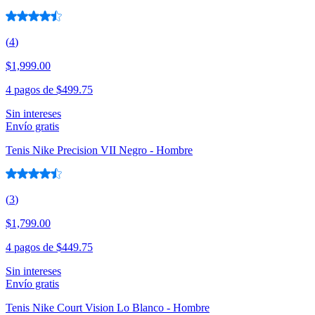
(
4
)
$1,999.00
4 pagos de
$499.75
Sin intereses
Envío gratis
Tenis Nike Precision VII Negro - Hombre
(
3
)
$1,799.00
4 pagos de
$449.75
Sin intereses
Envío gratis
Tenis Nike Court Vision Lo Blanco - Hombre