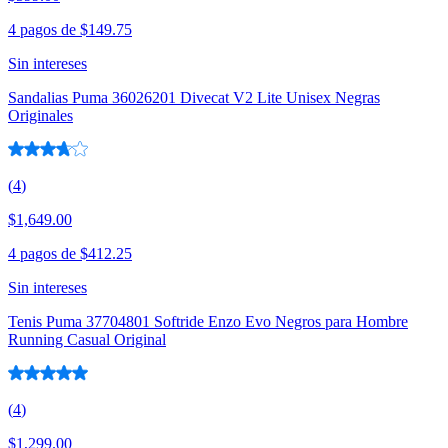
4 pagos de
$149.75
Sin intereses
Sandalias Puma 36026201 Divecat V2 Lite Unisex Negras
Originales
(
4
)
$1,649.00
4 pagos de
$412.25
Sin intereses
Tenis Puma 37704801 Softride Enzo Evo Negros para Hombre
Running Casual Original
(
4
)
$1,299.00