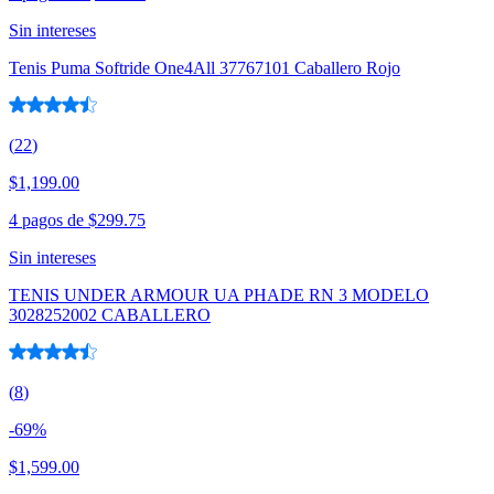
Sin intereses
Tenis Puma Softride One4All 37767101 Caballero Rojo
(
22
)
$1,199.00
4 pagos de
$299.75
Sin intereses
TENIS UNDER ARMOUR UA PHADE RN 3 MODELO
3028252002 CABALLERO
(
8
)
-
69
%
$1,599.00