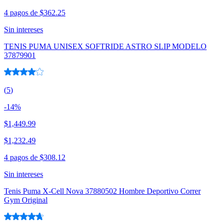
4 pagos de
$362.25
Sin intereses
TENIS PUMA UNISEX SOFTRIDE ASTRO SLIP MODELO
37879901
(
5
)
-
14
%
$1,449.99
$1,232.49
4 pagos de
$308.12
Sin intereses
Tenis Puma X-Cell Nova 37880502 Hombre Deportivo Correr
Gym Original