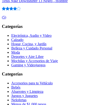
Tenis Nike Downshifter 13 Negro - Hombre
(
5
)
Categorías
Electrónica, Audio y Video
Calzado
Hogar, Cocina, y Jardín
Belleza y Cuidado Personal
Moda
Deportes y Aire Libre
Mochilas y Accesorios de Viaje
Gaming y Videojuegos
Categorías
Accesorios para tu Vehículo
Bebés
Abarrotes y Limpieza
Juegos y Juguetes
Nelofertas
Menos de $1,000 pesos