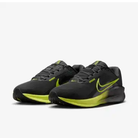
4 pagos de
$349.75
Sin intereses
Envío gratis
Tenis Adidas Grand Court Base 2.0 - Hombre
(
1
)
$1,699.00
4 pagos de
$424.75
Sin intereses
Envío gratis
Tenis Puma Caven 2.0 Blanco/Negro - Hombre
$1,199.00
4 pagos de
$299.75
Sin intereses
Envío gratis