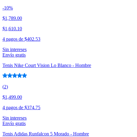
-
10
%
$1,789.00
$1,610.10
4 pagos de
$402.53
Sin intereses
Envío gratis
Tenis Nike Court Vision Lo Blanco - Hombre
(
2
)
$1,499.00
4 pagos de
$374.75
Sin intereses
Envío gratis
Tenis Adidas Runfalcon 5 Morado - Hombre