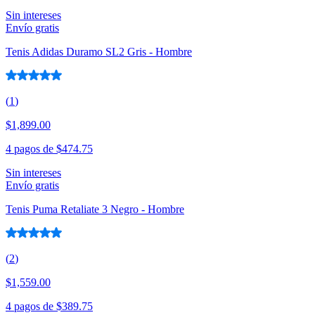
Sin intereses
Envío gratis
Tenis Adidas Duramo SL2 Gris - Hombre
(
1
)
$1,899.00
4 pagos de
$474.75
Sin intereses
Envío gratis
Tenis Puma Retaliate 3 Negro - Hombre
(
2
)
$1,559.00
4 pagos de
$389.75