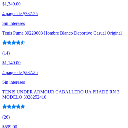
$1,349.00
4 pagos de
$337.25
Sin intereses
Tenis Puma 39229003 Hombre Blanco Deportivo Casual Original
(
14
)
$1,149.00
4 pagos de
$287.25
Sin intereses
TENIS UNDER ARMOUR CABALLERO UA PHADE RN 3
MODELO 3028252410
(
26
)
$599.00