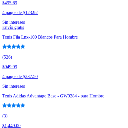
$495.69
4 pagos de
$123.92
Sin intereses
Envío gratis
Tenis Fila Lnx-100 Blancos Para Hombre
(
526
)
$949.99
4 pagos de
$237.50
Sin intereses
Tenis Adidas Advantage Base - GW9284 - para Hombre
(
3
)
$1,449.00