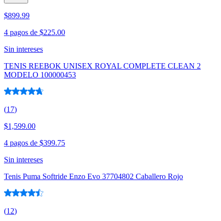
$899.99
4 pagos de
$225.00
Sin intereses
TENIS REEBOK UNISEX ROYAL COMPLETE CLEAN 2
MODELO 100000453
(
17
)
$1,599.00
4 pagos de
$399.75
Sin intereses
Tenis Puma Softride Enzo Evo 37704802 Caballero Rojo
(
12
)