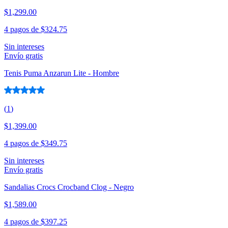
$1,299.00
4 pagos de
$324.75
Sin intereses
Envío gratis
Tenis Puma Anzarun Lite - Hombre
(
1
)
$1,399.00
4 pagos de
$349.75
Sin intereses
Envío gratis
Sandalias Crocs Crocband Clog - Negro
$1,589.00
4 pagos de
$397.25