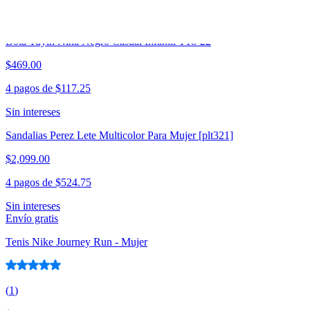
Sin intereses
Bota Yuyin Niña Negro Casual Infantil T18-22
$469.00
4 pagos de
$117.25
Sin intereses
Sandalias Perez Lete Multicolor Para Mujer [plt321]
$2,099.00
4 pagos de
$524.75
Sin intereses
Envío gratis
Tenis Nike Journey Run - Mujer
(
1
)