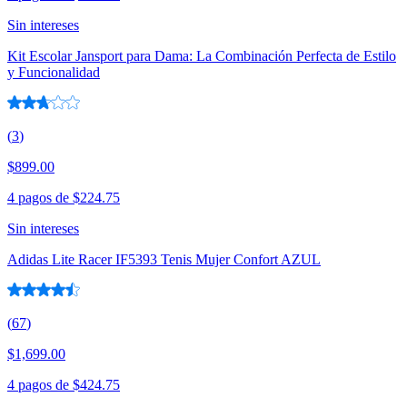
Sin intereses
Kit Escolar Jansport para Dama: La Combinación Perfecta de Estilo
y Funcionalidad
(
3
)
$899.00
4 pagos de
$224.75
Sin intereses
Adidas Lite Racer IF5393 Tenis Mujer Confort AZUL
(
67
)
$1,699.00
4 pagos de
$424.75