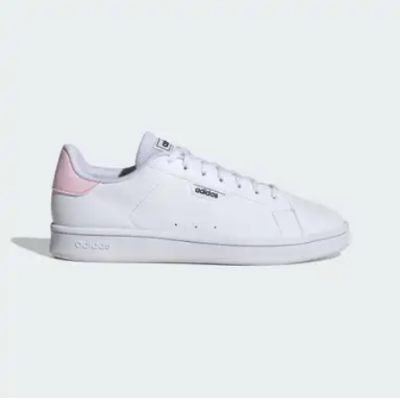
Tenis Adidas VL Court Base Dama Negro Casual Para Mujer
$829.00
4 pagos de
$207.25
Sin intereses
Sandalia Adidas Adilette Lumia Dama Negro Para Mujer
$1,589.00
4 pagos de
$397.25
Sin intereses
Tenis Adidas VL Court Base Dama Blanco Casual Para Mujer
(
3
)
$689.00
4 pagos de
$172.25