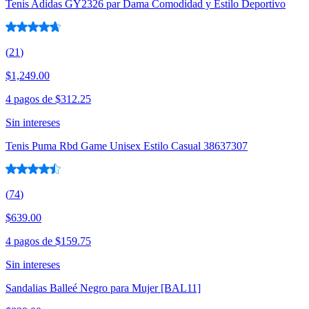
Tenis Adidas GY2326 par Dama Comodidad y Estilo Deportivo
(
21
)
$1,249.00
4 pagos de
$312.25
Sin intereses
Tenis Puma Rbd Game Unisex Estilo Casual 38637307
(
74
)
$639.00
4 pagos de
$159.75
Sin intereses
Sandalias Balleé Negro para Mujer [BAL11]