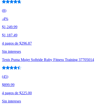
(
8
)
-
4
%
$1,249.99
$1,187.49
4 pagos de
$296.87
Sin intereses
Tenis Puma Mujer Softride Ruby Fitness Training 37705014
(
45
)
$899.99
4 pagos de
$225.00
Sin intereses