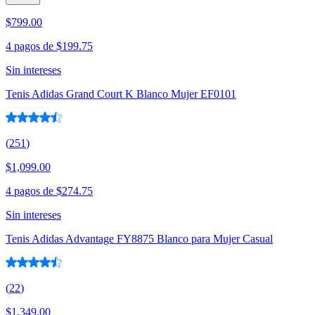
$799.00
4 pagos de
$199.75
Sin intereses
Tenis Adidas Grand Court K Blanco Mujer EF0101
(
251
)
$1,099.00
4 pagos de
$274.75
Sin intereses
Tenis Adidas Advantage FY8875 Blanco para Mujer Casual
(
22
)
$1,349.00