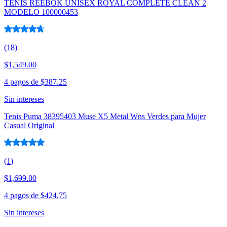
TENIS REEBOK UNISEX ROYAL COMPLETE CLEAN 2
MODELO 100000453
(
18
)
$1,549.00
4 pagos de
$387.25
Sin intereses
Tenis Puma 38395403 Muse X5 Metal Wns Verdes para Mujer
Casual Original
(
1
)
$1,699.00
4 pagos de
$424.75
Sin intereses