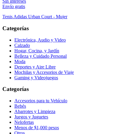
Sin intereses
Envío gratis
Tenis Adidas Urban Court - Mujer
Categorías
Electrónica, Audio y Video
Calzado
Hogar, Cocina, y Jardín
Belleza y Cuidado Personal
Moda
Deportes y Aire Libre
Mochilas y Accesorios de Viaje
Gaming y Videojuegos
Categorías
Accesorios para tu Vehículo
Bebés
Abarrotes y Limpieza
Juegos y Juguetes
Nelofertas
Menos de $1,000 pesos
Otros