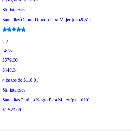
Sin intereses
Sandalias Ozono Dorado Para Mujer [ozo2851]
(
1
)
-
24
%
$579.00
$440.04
4 pagos de
$110.01
Sin intereses
Sandalias Paulina Negro Para Mujer [pau1010]
$1,529.00
4 pagos de
$382.25
Sin intereses