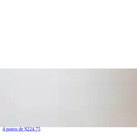
Tenis Adidas Tensaur Sport 2.0 Blanco Niño T16-22[ADD2205]
$499.00
4 pagos de
$124.75
Sin intereses
Sandalia Adidas Adilette Niño Negro Hombre Jr. T22-26
(
1
)
$1,369.00
4 pagos de
$342.25
Sin intereses
Tenis Adidas Court 3.0 Blanco para Niño T17-21[ADD2727]
$899.00
4 pagos de
$224.75