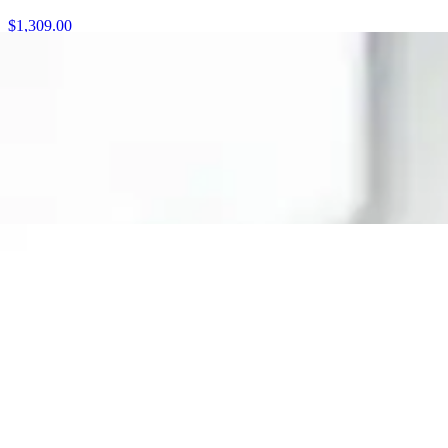
$1,309.00
4 pagos de
$327.25
Sin intereses
Tenis Adidas Streettalk Jr. Niño Blanco Casual Hombre Jr. T22-26
$689.00
4 pagos de
$172.25
Sin intereses
Tenis Chabelo Negro Para Niño Casual Moderno Ligero Comodo Pract
$599.00
4 pagos de
$149.75
Sin intereses
Tenis Escolar Janlo Blanco Para Niño [jlo61]