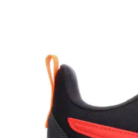
(
1
)
$669.00
4 pagos de
$167.25
Sin intereses
Tenis Escolar Janlo Blanco para Niño T22-26 [JLO101]
(
1
)
$839.00
4 pagos de
$209.75
Sin intereses
Zapato Casual Pingo para Niño Negro [PIN62]
$839.00
4 pagos de
$209.75