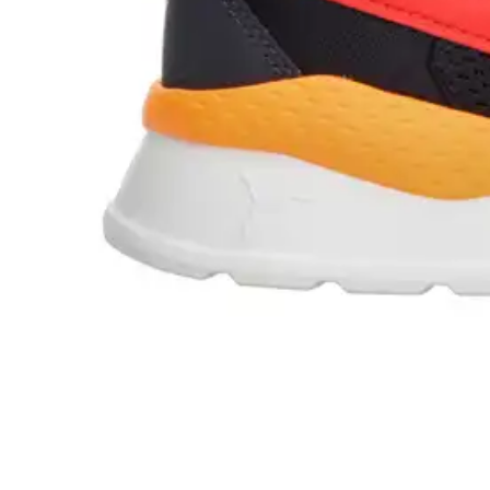
Sin intereses
Zapato Casual Pingo para Niño Negro [PIN10]
$1,309.00
4 pagos de
$327.25
Sin intereses
Tenis Adidas Breaknet 3.0 Negro para Niño T22-26[ADD3026]
$1,259.00
4 pagos de
$314.75
Sin intereses
Tenis Puma Niño Rebound V6 Low Blanco Ajuste De Velcro
$1,029.00
4 pagos de
$257.25
Sin intereses