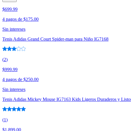
$699.99
4 pagos de
$175.00
Sin intereses
Tenis Adidas Grand Court Spider-man para Niño IG7168
(
2
)
$999.99
4 pagos de
$250.00
Sin intereses
Tenis Adidas Mickey Mouse IG7163 Kids Ligeros Duraderos y Listos
(
1
)
$1,899.00