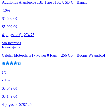
Audifonos Alambricos JBL Tune 310C USB-C - Blanco
-
10
%
$5,699.00
$5,099.00
4 pagos de
$1,274.75
Sin intereses
Envío gratis
Celular Motorola G17 Power 8 Ram + 256 Gb + Bocina Waterploof
(
2
)
-
11
%
$3,549.00
$3,149.00
4 pagos de
$787.25