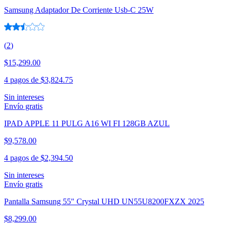
Samsung Adaptador De Corriente Usb-C 25W
(
2
)
$15,299.00
4 pagos de
$3,824.75
Sin intereses
Envío gratis
IPAD APPLE 11 PULG A16 WI FI 128GB AZUL
$9,578.00
4 pagos de
$2,394.50
Sin intereses
Envío gratis
Pantalla Samsung 55" Crystal UHD UN55U8200FXZX 2025
$8,299.00