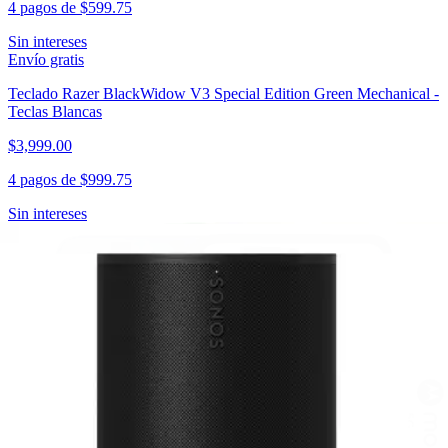
4 pagos de
$599.75
Sin intereses
Envío gratis
Teclado Razer BlackWidow V3 Special Edition Green Mechanical -
Teclas Blancas
$3,999.00
4 pagos de
$999.75
Sin intereses
Envío gratis
Audifonos Inalambricos Xiaomi Buds 5 Pro WiFi - Negro
$2,979.00
4 pagos de
$744.75
Sin intereses
Envío gratis
Audifonos Inalambricos Razer Blackshark V2 Hyperspeed - Blanco