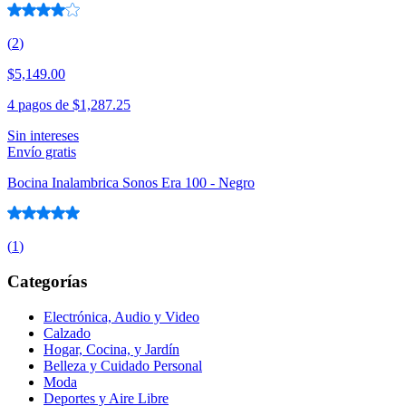
(
2
)
$5,149.00
4 pagos de
$1,287.25
Sin intereses
Envío gratis
Bocina Inalambrica Sonos Era 100 - Negro
(
1
)
Categorías
Electrónica, Audio y Video
Calzado
Hogar, Cocina, y Jardín
Belleza y Cuidado Personal
Moda
Deportes y Aire Libre