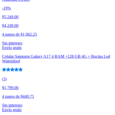
-
19
%
$5,249.00
$4,249.00
4 pagos de
$1,062.25
Sin intereses
Envío gratis
Celular Samsung Galaxy A17 4 RAM +128 GB 4G + Bocina Led
Waterploof
(
3
)
$1,799.00
4 pagos de
$449.75
Sin intereses
Envío gratis