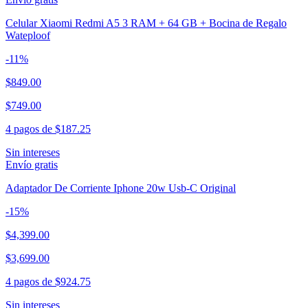
Celular Xiaomi Redmi A5 3 RAM + 64 GB + Bocina de Regalo
Wateploof
-
11
%
$849.00
$749.00
4 pagos de
$187.25
Sin intereses
Envío gratis
Adaptador De Corriente Iphone 20w Usb-C Original
-
15
%
$4,399.00
$3,699.00
4 pagos de
$924.75
Sin intereses