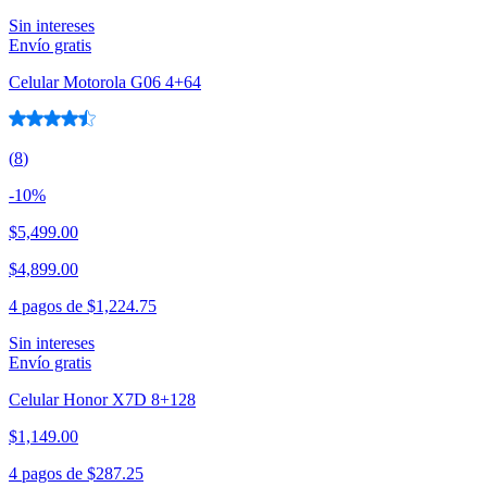
Sin intereses
Envío gratis
Celular Motorola G06 4+64
(
8
)
-
10
%
$5,499.00
$4,899.00
4 pagos de
$1,224.75
Sin intereses
Envío gratis
Celular Honor X7D 8+128
$1,149.00
4 pagos de
$287.25