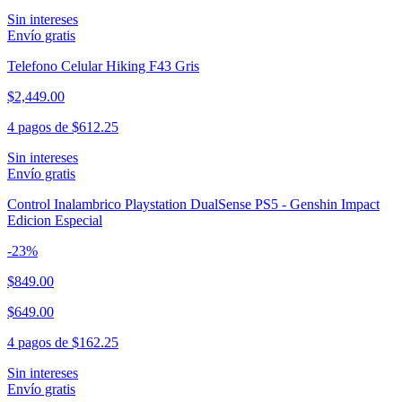
Sin intereses
Envío gratis
Telefono Celular Hiking F43 Gris
$2,449.00
4 pagos de
$612.25
Sin intereses
Envío gratis
Control Inalambrico Playstation DualSense PS5 - Genshin Impact
Edicion Especial
-
23
%
$849.00
$649.00
4 pagos de
$162.25
Sin intereses
Envío gratis