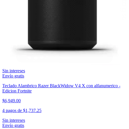
$1,459.00
4 pagos de
$364.75
Sin intereses
Envío gratis
Cargador Inalambrico UGreen Uno 2-in-1 Wireless Charging
Station 15W Qi2 Robot - Negro
$4,099.00
4 pagos de
$1,024.75
Sin intereses
Envío gratis
Teclado Alambrico Razer BlackWidow V4 X con alfanumerico -
Edicion Fortnite
$6,949.00
4 pagos de
$1,737.25
Sin intereses
Envío gratis