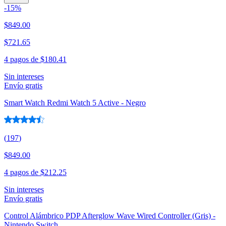
-
15
%
$849.00
$721.65
4 pagos de
$180.41
Sin intereses
Envío gratis
Smart Watch Redmi Watch 5 Active - Negro
(
197
)
$849.00
4 pagos de
$212.25
Sin intereses
Envío gratis
Control Alámbrico PDP Afterglow Wave Wired Controller (Gris) -
Nintendo Switch