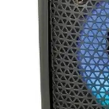
4 pagos de
$2,274.75
Sin intereses
Envío gratis
Tocadiscos JBL Spinner BT - Negro(Dorado)
$1,019.00
4 pagos de
$254.75
Sin intereses
Envío gratis
BOCINA BLUETOOTH AWS40BT WATERPROOF TWS 12W 
(
6
)
$1,247.00
4 pagos de
$311.75
Sin intereses
Envío gratis