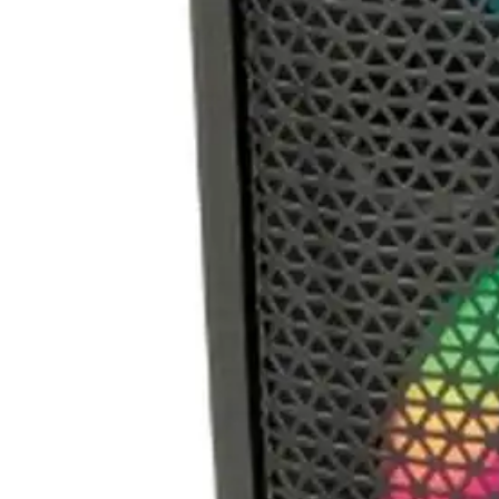
BOCINA AIWA AWS80BTU AZUL BLUETOOH RESISTE AGU
$1,334.00
4 pagos de
$333.50
Sin intereses
Envío gratis
BOCINA AIWA AWS10BTU BLUETOOH RESISTENTE AL AG
(
1
)
-
14
%
$1,849.00
$1,571.65
4 pagos de
$392.91
Sin intereses
Envío gratis