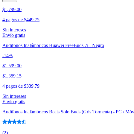
$1,799.00
4 pagos de
$449.75
Sin intereses
Envío gratis
Audifonos Inalámbricos Huawei FreeBuds 7i - Negro
-
14
%
$1,599.00
$1,359.15
4 pagos de
$339.79
Sin intereses
Envío gratis
Audífonos Inalámbricos Beats Solo Buds (Gris Tormenta) - PC / Móv
(
2
)