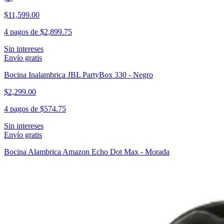
$11,599.00
4 pagos de
$2,899.75
Sin intereses
Envío gratis
Bocina Inalambrica JBL PartyBox 330 - Negro
$2,299.00
4 pagos de
$574.75
Sin intereses
Envío gratis
Bocina Alambrica Amazon Echo Dot Max - Morada
$599.00
4 pagos de
$149.75
Sin intereses
Envío gratis