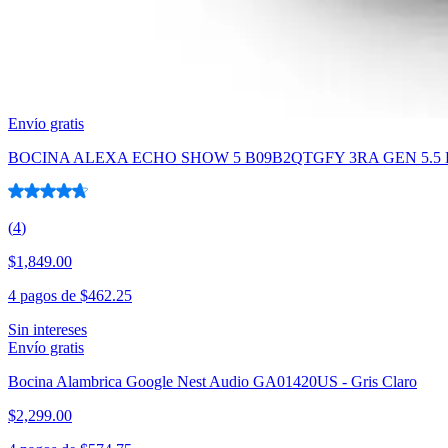
$3,199.00
$2,719.15
4 pagos de
$679.79
Sin intereses
Envío gratis
BOCINA ALEXA ECHO SHOW 5 B09B2QTGFY 3RA GEN 5.5
(
4
)
$1,849.00
4 pagos de
$462.25
Sin intereses
Envío gratis
Bocina Alambrica Google Nest Audio GA01420US - Gris Claro
$2,299.00