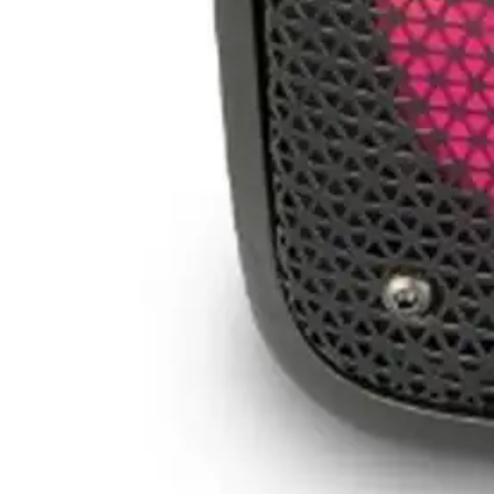
Bocina Asistente Virtual Amazon Echo Dot 5ta Gen
(
5
)
-
14
%
$1,699.00
$1,444.15
4 pagos de
$361.04
Sin intereses
Envío gratis
BOCINA ALEXA ECHO DOT 5A GEN B09B93ZDG4 TWILIG
(
4
)
-
14
%