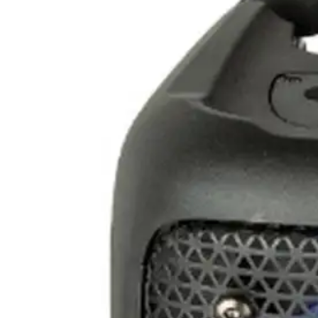
Bocina Inalámbrica Xiaomi Sound Pocket MDZ-37-DB - Negro
(
409
)
$6,749.00
4 pagos de
$1,687.25
Sin intereses
Envío gratis
Bocina Inalambrica JBL PartyBox On-The-Go 2 Plus - Negro
$499.00
4 pagos de
$124.75
Sin intereses
Envío gratis
Bocina Inalambrica XTech Mini Karaoke Kit - Edicion Stitch
$9,099.00