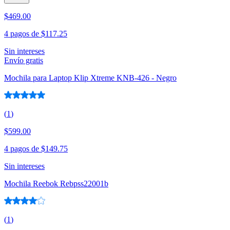
$469.00
4 pagos de
$117.25
Sin intereses
Envío gratis
Mochila para Laptop Klip Xtreme KNB-426 - Negro
(
1
)
$599.00
4 pagos de
$149.75
Sin intereses
Mochila Reebok Rebpss22001b
(
1
)