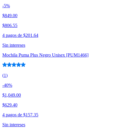
-
5
%
$849.00
$806.55
4 pagos de
$201.64
Sin intereses
Mochila Puma Plus Negro Unisex [PUM1466]
(
1
)
-
40
%
$1,049.00
$629.40
4 pagos de
$157.35
Sin intereses