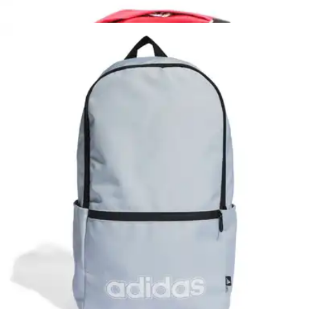
$719.00
4 pagos de
$179.75
Sin intereses
Mochila Hombre Everest Blanco Casual Caballero
$719.00
4 pagos de
$179.75
Sin intereses
Mochila Everest Hombre Casual Blanco Caballero
$719.00
4 pagos de
$179.75
Sin intereses
Mochila Everest Blanco Hombre Casual Caballero
$729.00