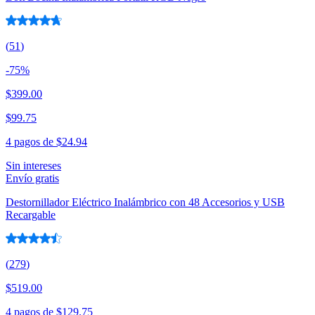
(
51
)
-
75
%
$399.00
$99.75
4 pagos de
$24.94
Sin intereses
Envío gratis
Destornillador Eléctrico Inalámbrico con 48 Accesorios y USB
Recargable
(
279
)
$519.00
4 pagos de
$129.75