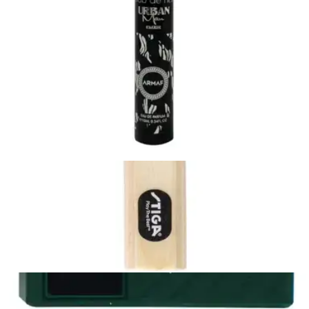
Sin intereses
Zapato Escolar Negro Lia Niña Comodo Escolar Infantil T22-27
$389.00
4 pagos de
$97.25
Sin intereses
Zapato Escolar Negro Lia Niña Comodo Escolar Infantil T18-22
$409.00
4 pagos de
$102.25
Sin intereses
Zapato Escolar Lia Negro Niña Cómodo Infantil T22-27
$389.00
4 pagos de
$97.25
Sin intereses