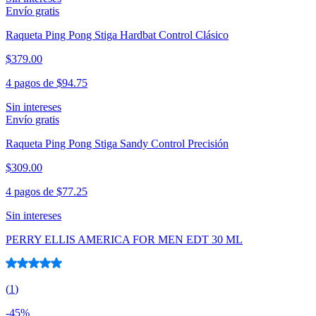
Envío gratis
Raqueta Ping Pong Stiga Hardbat Control Clásico
$379.00
4 pagos de
$94.75
Sin intereses
Envío gratis
Raqueta Ping Pong Stiga Sandy Control Precisión
$309.00
4 pagos de
$77.25
Sin intereses
PERRY ELLIS AMERICA FOR MEN EDT 30 ML
(
1
)
-
45
%