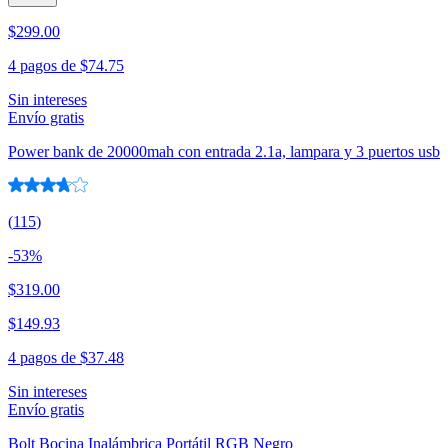
$299.00
4 pagos de
$74.75
Sin intereses
Envío gratis
Power bank de 20000mah con entrada 2.1a, lampara y 3 puertos usb
(
115
)
-
53
%
$319.00
$149.93
4 pagos de
$37.48
Sin intereses
Envío gratis
Bolt Bocina Inalámbrica Portátil RGB Negro