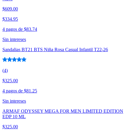
$609.00
$334.95
4 pagos de
$83.74
Sin intereses
Sandalias BT21 BTS Niña Rosa Casual Infantil T22-26
(
4
)
$325.00
4 pagos de
$81.25
Sin intereses
ARMAF ODYSSEY MEGA FOR MEN LIMITED EDITION
EDP 10 ML
$325.00