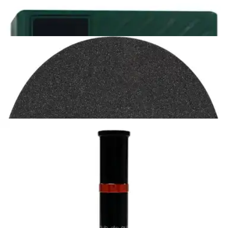
$359.00
4 pagos de
$89.75
Sin intereses
Zapato Escolar Negro para Niña T16-22 [LII2]
-
25
%
$489.00
$366.75
4 pagos de
$91.69
Sin intereses
Zapato Escolar Niña Lia Negro Elegante Infantil T15-18
(
1
)
$409.00
4 pagos de
$102.25