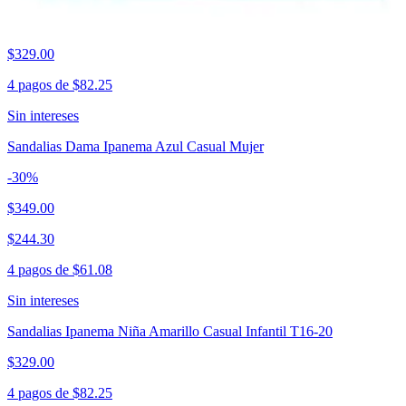
Zapato Escolar Lia Negro Niña Cómodo Infantil T18-22
$329.00
4 pagos de
$82.25
Sin intereses
Sandalias Dama Ipanema Azul Casual Mujer
-
30
%
$349.00
$244.30
4 pagos de
$61.08
Sin intereses
Sandalias Ipanema Niña Amarillo Casual Infantil T16-20
$329.00
4 pagos de
$82.25