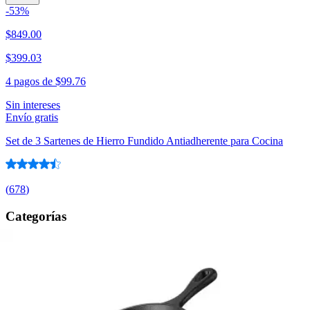
-
53
%
$849.00
$399.03
4 pagos de
$99.76
Sin intereses
Envío gratis
Set de 3 Sartenes de Hierro Fundido Antiadherente para Cocina
(
678
)
Categorías
Electrónica, Audio y Video
Calzado
Hogar, Cocina, y Jardín
Belleza y Cuidado Personal
Moda
Deportes y Aire Libre