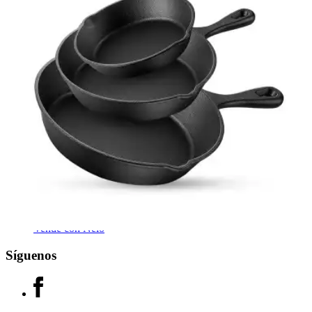
Mochilas y Accesorios de Viaje
Gaming y Videojuegos
Categorías
Accesorios para tu Vehículo
Bebés
Abarrotes y Limpieza
Juegos y Juguetes
Nelofertas
Menos de $1,000 pesos
Otros
Nelo
Cómo Comprar
Políticas, Términos y Condiciones
Vende con Nelo
Síguenos